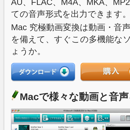
AU、FLAC、M4A、MKA、M
ての音声形式を出力できます
Mac 究極動画変換は動画・
を備えて、すぐこの多機能な
ょうか。
Macで様々な動画と音