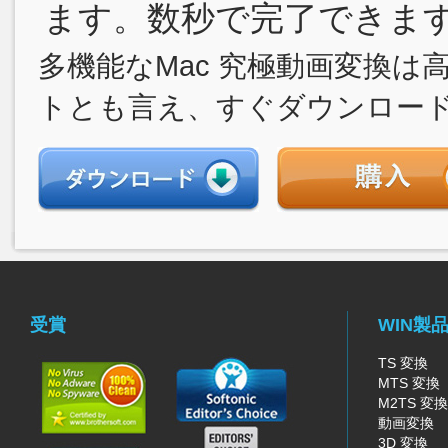
ます。数秒で完了できま
多機能なMac 究極動画変換は高
トとも言え、すぐダウンロー
受賞
WIN製
TS 変換
MTS 変換
M2TS 変換
動画変換
3D 変換