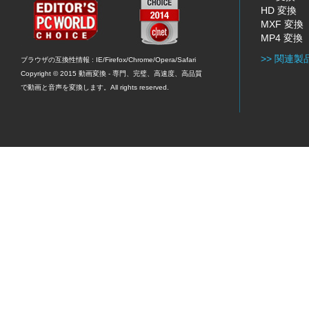
HD 変換
MXF 変換
MP4 変換
>> 関連製
ブラウザの互換性情報 : IE/Firefox/Chrome/Opera/Safari
Copyright © 2015
動画変換
- 専門、完璧、高速度、高品質
で動画と音声を変換します。All rights reserved.