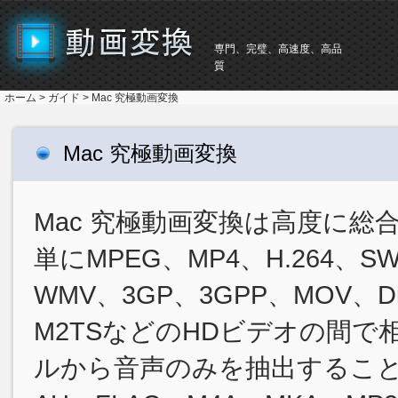
専門、完璧、高速度、高品
質
ホーム
>
ガイド
> Mac 究極動画変換
Mac 究極動画変換
Mac 究極動画変換は高度に総合
単にMPEG、MP4、H.264、S
WMV、3GP、3GPP、MOV、D
M2TSなどのHDビデオの間
ルから音声のみを抽出することもで