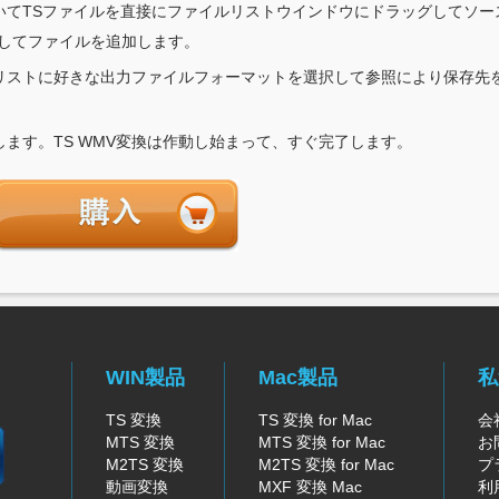
を開いてTSファイルを直接にファイルリストウインドウにドラッグしてソ
してファイルを追加します。
リストに好きな出力ファイルフォーマットを選択して参照により保存先
ます。TS WMV変換は作動し始まって、すぐ完了します。
WIN製品
Mac製品
私
TS 変換
TS 変換 for Mac
会
MTS 変換
MTS 変換 for Mac
お
M2TS 変換
M2TS 変換 for Mac
プ
動画変換
MXF 変換 Mac
利